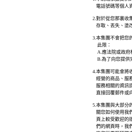
電話號碼等個人資
2.對於從您那裏收
存取、丟失、塗改
3.本集團不會把您
此限：
A.應法院或政府
B.為了向您提供
4.本集團可能會將收
經營的商品、服務
服務相關的資訊提
直接回覆郵件或向
5.
本集團與大部分
關您如何使用我們
頁上較受歡迎的版
們的網頁時，我們