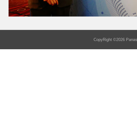
CopyRight ©
2026
Panaso