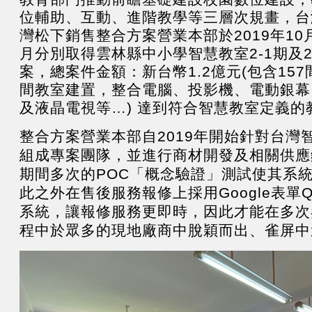
位輔助、互動、進階教學等三層次規畫，台
灣松下銷售整合方案營業本部於2019年10月
月分別取得雲林縣中小學智慧教室2-1期及2
案，總案件金額：新台幣1.2億元(包含157間
間教室建置，整合電腦、投影機、電動銀幕
及液晶電視等…) 達到符合智慧教室定義的
整合方案營業本部
自2019
年開始針對台灣
組成
專案
團隊
，並進行
商材開發及相關供應
期間多次
的
POC
「概念驗證」測試使其系
此之外
在售後
服務報修上採用
Google
表單
Q
系統
，
讓
報修
服務更即時
，因此才能在多次
程中於
眾多
的現地
廠商中脫穎而出
、雀屏中