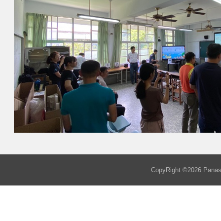
CopyRight ©
2026
Panaso